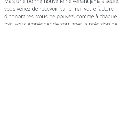
Mais une bonne nouvelle ne venant jamais seule,
vous venez de recevoir par e-mail votre facture
d'honoraires. Vous ne pouvez, comme à chaque
fois, vous empêcher de souligner la précision de
celle-ci et son professionnalisme.
"Comme à chaque fois ?" Oui, bien sûr: au fil de
l'eau, vous avez versé des factures d'acompte, qui
ont diminué d'autant le montant final. Et comme
vous avez pu tout suivre en temps réel, pas de
réelle surprise, mais finalement la conclusion
d'une vraie collaboration.
Du début à la fin, vous vous êtes senti écouté et
accompagné. On a pris vos besoins en compte, et
tout cela se clôture en prime par un succès
devant le tribunal ! Vous sortez de l'expérience
très satisfait de ce cabinet d'avocat, un niveau au-