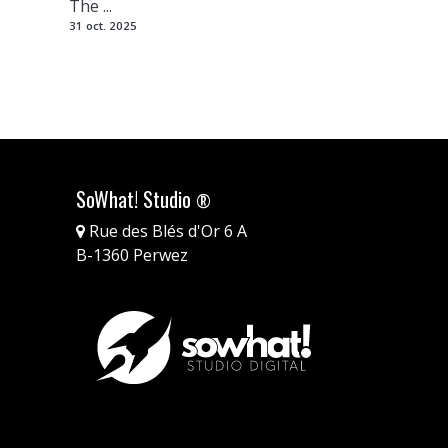
The ...
31 oct. 2025
SoWhat! Studio
®
Rue des Blés d'Or 6 A
B-1360 Perwez