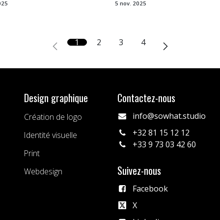
025
5 nov. 2025
1
2
3
4
Design graphique
Contactez-nous
info@sowhat.studio
Création de logo
+32 81 15 12 12
Identité visuelle
+33 9 73 03 42 60
Print
Suivez-nous
Webdesign
Facebook
X