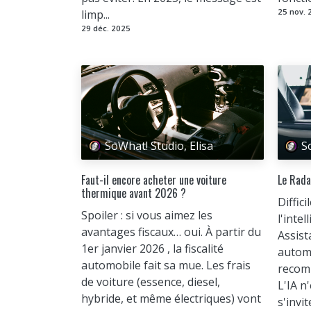
25 nov. 
limp...
29 déc. 2025
SoWhat! Studio, Elisa
S
Faut-il encore acheter une voiture
Le Rada
thermique avant 2026 ?
Diffici
Spoiler : si vous aimez les
l'intel
avantages fiscaux… oui. À partir du
Assist
1er janvier 2026 , la fiscalité
automa
automobile fait sa mue. Les frais
recomm
de voiture (essence, diesel,
L'IA n
hybride, et même électriques) vont
s'invite