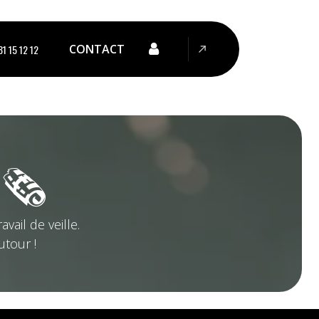
CONTACT
1 15 12 12
 🗞
vail de veille.
utour !