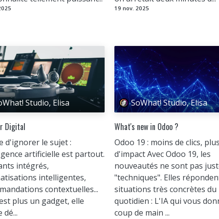
2025
19 nov. 2025
oWhat! Studio, Elisa
SoWhat! Studio, Elisa
r Digital
What's new in Odoo ?
le d'ignorer le sujet :
Odoo 19 : moins de clics, plu
ligence artificielle est partout.
d'impact Avec Odoo 19, les
ants intégrés,
nouveautés ne sont pas jus
tisations intelligentes,
"techniques". Elles réponden
andations contextuelles...
situations très concrètes du
'est plus un gadget, elle
quotidien : L'IA qui vous do
 dé...
coup de main ...