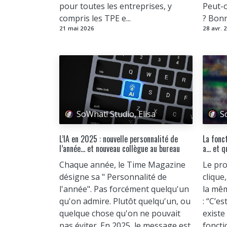
pour toutes les entreprises, y
Peut-o
compris les TPE e...
? Bonn
21 mai 2026
28 avr. 
SoWhat! Studio, Elisa
S
L’IA en 2025 : nouvelle personnalité de
La fonc
l’année… et nouveau collègue au bureau
a… et q
Chaque année, le Time Magazine
Le pro
désigne sa " Personnalité de
clique
l'année". Pas forcément quelqu'un
la même
qu'on admire. Plutôt quelqu'un, ou
: “C’es
quelque chose qu'on ne pouvait
exist
pas éviter. En 2025, le message est
foncti