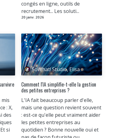
congés en ligne, outils de
recrutement... Les soluti...
20 janv. 2026
SoWhat! Studio, Elisa
survivre
Comment l'IA simplifie-t-elle la gestion
des petites entreprises ?
a mis
L'IA fait beaucoup parler d'elle,
e : X,
mais une question revient souvent
i des
: est-ce qu'elle peut vraiment aider
tiques
les petites entreprises au
Et si
quotidien ? Bonne nouvelle oui et
pas de façon futuriste ou