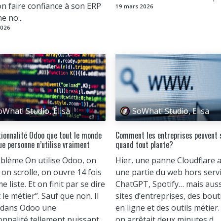
n faire confiance à son ERP
19 mars 2026
e no...
2026
oWhat! Studio, Elisa
SoWhat! Studio, Elisa
tionnalité Odoo que tout le monde
Comment les entreprises peuvent 
ue personne n’utilise vraiment
quand tout plante?
blème On utilise Odoo, on
Hier, une panne Cloudflare 
, on scrolle, on ouvre 14 fois
une partie du web hors servic
 liste. Et on finit par se dire
ChatGPT, Spotify… mais auss
t le métier”. Sauf que non. Il
sites d’entreprises, des bou
e dans Odoo une
en ligne et des outils métier. 
onnalité tellement puissant...
on arrêtait deux minutes d...