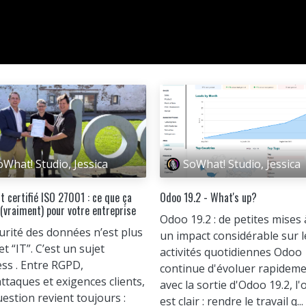
oWhat! Studio, Jessica
SoWhat! Studio, Jessica
t certifié ISO 27001 : ce que ça
Odoo 19.2 - What's up?
(vraiment) pour votre entreprise
Odoo 19.2 : de petites mises 
urité des données n’est plus
un impact considérable sur l
et “IT”. C’est un sujet
activités quotidiennes Odoo
ss . Entre RGPD,
continue d'évoluer rapideme
ttaques et exigences clients,
avec la sortie d'Odoo 19.2, l'o
estion revient toujours :
est clair : rendre le travail q...