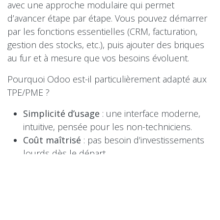
avec une approche modulaire qui permet
d’avancer étape par étape. Vous pouvez démarrer
par les fonctions essentielles (CRM, facturation,
gestion des stocks, etc.), puis ajouter des briques
au fur et à mesure que vos besoins évoluent.
Pourquoi Odoo est-il particulièrement adapté aux
TPE/PME ?
Simplicité d’usage
: une interface moderne,
intuitive, pensée pour les non-techniciens.
Coût maîtrisé
: pas besoin d’investissements
lourds dès le départ.
Flexibilité
: chaque entreprise peut construire
son système sur mesure.
Écosystème solide
: une communauté active,
de nombreux intégrateurs, des évolutions
régulières.