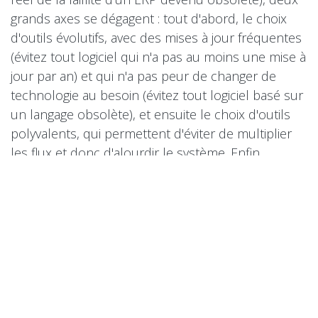
grands axes se dégagent : tout d'abord, le choix
d'outils évolutifs, avec des mises à jour fréquentes
(évitez tout logiciel qui n'a pas au moins une mise à
jour par an) et qui n'a pas peur de changer de
technologie au besoin (évitez tout logiciel basé sur
un langage obsolète), et ensuite le choix d'outils
polyvalents, qui permettent d'éviter de multiplier
les flux et donc d'alourdir le système. Enfin,
choisissez un outil qui est à la fois compatible avec
votre taille actuelle mais qui le sera aussi avec
votre objectif de croissance d'ici 5 à 10 ans. Vos
outils informatiques sont à penser comme des
machines-outils : vous partez pour 5, 10, 15 ans
voire plus avec eux. Ils seront amortis sur la durée,
mais doivent mériter l'investissement.