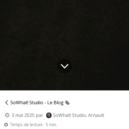
SoWhat! Studio - Le Blog 🗞
3 mai 2025
par
SoWhat! Studio, Arnault
Temps de lecture : 5 min.